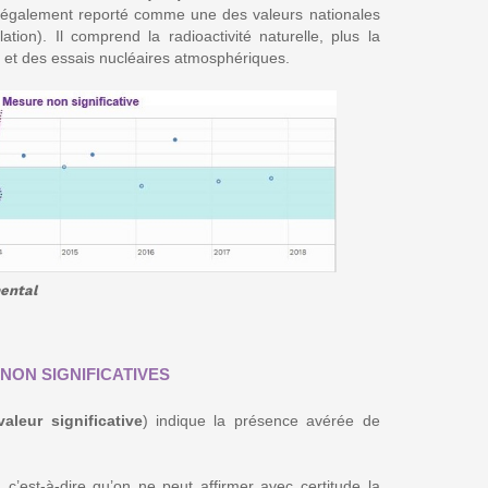
st également reporté comme une des valeurs nationales
ation). Il comprend la radioactivité naturelle, plus la
byl et des essais nucléaires atmosphériques.
ental
NON SIGNIFICATIVES
valeur significative
) indique la présence avérée de
, c’est-à-dire qu’on ne peut affirmer avec certitude la