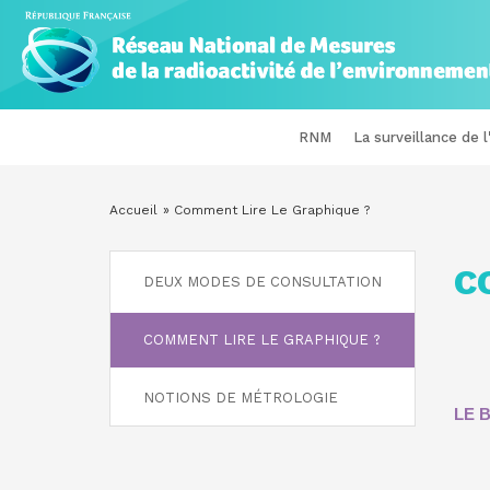
Panneau de gestion des cookies
Aller
au
contenu
principal
RÉSEAU
NAVIGATION
RNM
La surveillance de 
NATIONAL
PRINCIPALE
DE
Accueil
Comment Lire Le Graphique ?
FIL
MESURES
D'ARIANE
C
ASIDE
DE
DEUX MODES DE CONSULTATION
MENU
LA
COMMENT LIRE LE GRAPHIQUE ?
RADIOACTIVITÉ
NOTIONS DE MÉTROLOGIE
DE
LE 
L'ENVIRONNEMENT